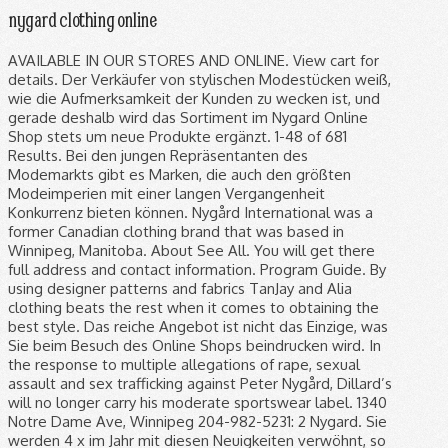
nygard clothing online
AVAILABLE IN OUR STORES AND ONLINE. View cart for details. Der Verkäufer von stylischen Modestücken weiß, wie die Aufmerksamkeit der Kunden zu wecken ist, und gerade deshalb wird das Sortiment im Nygard Online Shop stets um neue Produkte ergänzt. 1-48 of 681 Results. Bei den jungen Repräsentanten des Modemarkts gibt es Marken, die auch den größten Modeimperien mit einer langen Vergangenheit Konkurrenz bieten können. Nygård International was a former Canadian clothing brand that was based in Winnipeg, Manitoba. About See All. You will get there full address and contact information. Program Guide. By using designer patterns and fabrics TanJay and Alia clothing beats the rest when it comes to obtaining the best style. Das reiche Angebot ist nicht das Einzige, was Sie beim Besuch des Online Shops beindrucken wird. In the response to multiple allegations of rape, sexual assault and sex trafficking against Peter Nygård, Dillard’s will no longer carry his moderate sportswear label. 1340 Notre Dame Ave, Winnipeg 204-982-5231: 2 Nygard. Sie werden 4 x im Jahr mit diesen Neuigkeiten verwöhnt, so können Sie zu jeder Jahreszeit die neuesten Trends tragen. Time: ending soonest; Time: newly listed; Price + Shipping: lowest first; Price + Shipping: highest first ; Distance: nearest first; View: Gallery View. The buyers at Geri Fashions hand-select new TanJay and Alia fashions each season and offer them as a great-value, great-comfort line of conventional clothing for women Canada-wide. Shop for and buy nygard pants online at Macy's. We also use third-party cookies that help us analyze and understand how you use this website. Cart All. © 2020 - shoppen-mode-online.de. These cookies do not store any personal information. Die bunten Farbkombinationen sind gut gegen Langeweile, die raffinierten Formen widersprechen Stereotypen, und die hochwertigen Materialen sorgen für Komfort. SEE FAQs. Find Peter Nygard for women at up to 90% off retail price! look after the christmas heart new collection online free international delivery on all orders above € 75 free giftwrapping with all orders new #101 advent launch every sunday all orders can be exchanged until january 31st, 2021 in need of gift inspiration? Visit Dillard's to find clothing, accessories, shoes, cosmetics & more. Wahrscheinlich kennen auch Sie diese Marke wegen der stets wachsenden Verkaufskette und dem attraktiven Online Shop Nygard. Nygard has already been accused of sexually assaulting multiple women in a sex trafficking scheme that supposedly spanned decades. Ein breites Sortiment bei vernünftigen Preisen und bequemes Einkaufen, was wünscht man sich mehr? COATS & … Nygard hat wirklich sehr viel zu bieten, also falls Sie wunderschöne Accessoires für verschiedene Anlässe suchen, werden Sie diese bestimmt beim Online Shop Nygard finden. Find nygard pants at Macy's. 7 bids. Die 4 Tipps enden mit einem Angebot der 4 neuen Kollektionen, die Sie gleich nach deren Aufführung im Online Shop erwerben können. Get Started. Auch die Herren werden nicht enttäuscht sein, die Marke Nygard gilt schließlich auch als Symbol bequemer und zeitloser Herrenbekleidung. Discover over 25000 brands of hugely discounted clothes, handbags, shoes and accessories at thredUP. For sale signs can be seen in front of several Nygard stores after Manitoba's Court of Queen's Bench approved the liquidation of a group of companies owned by Winnipeg fashion tycoon Peter Nygard. Facebook is showing information to help you better understand the purpose of a Page. Der Verkäufer von stylischen Modestücken weiß, wie die Aufmerksamkeit der Kunden zu wecken ist, und gerade deshalb wird das Sortiment im Nygard Online Shop stets um neue Produkte ergänzt.. Das Modelabel Nygard wurde zur Legende der Bekleidungsindustrie, auch ohne eine lange Vorgeschichte zu haben. THE UNEXPECTED IS HERE! Natürlich darf auch eine geschmacksvolle Kollektion für die Kleinsten nicht fehlen, Sie können hier also auch für Ihre Kinder stylische Bekleidung kaufen. We offer fashion and quality at the best price in a more sustainable way. Gift Cards; Holiday Gift Guide; Wedding Registry; Sign In My Account. Double, double toil and trouble! Dillard's: Shop designer dresses, shoes, clothing, handbags, cosmetics and beauty, bedding, lingerie, wedding registry items and more. Shop Peter Nygard on sale at Tradesy. Magnifying glass icon. These cookies will be stored in your browser only with your consent. High quality Safiya Nygaard gifts and merchandise. Slide {current_page} of {total_pages} - You May Also Like. Useful 1. Die Originalität und die bemerkungswerte Kreativität gepaart mit der hochwertigen Verarbeitung haben dem Unternehmen den verdienten Erfolg beschert. Nutzen Sie die Möglichkeit des Online-Einkaufs, Sie werden dieses bequeme Einkaufen sicher schnell ins Herz schließen. Nygard, through his lawyer, said Monday that he was shocked by the allegations and categorically denied them. Black Friday and holiday hours information, reviews from customers. Nygard - - Online Shopping for Canadians, Today's Showstopper™ Deals. Nygard, Clothing store in Brantford, Ontario, 84 Lynden Road, Brantford, ON N3R 6B8 – Hours of Operation & Customer Reviews. All orders are custom made and most ship worldwide within 24 hours. Peter Nygard Women's Clothing On Sale Up To 90% Off Retail Find Peter Nygard for women at up to 90% off retail price! Imagine What You Can Design. Hello friends & welcome back to our channel! steigen sie in die Welt des Online Shops Nygard ein. Sign up to get up to 50% off your first order! 7 talking about this. Discover over 25000 brands of hugely discounted clothes, handbags, shoes and accessories at thredUP. Best Match. Die einzelnen Modelle sind geprägt von Charakteristika der aktuellen Top Trends, Sie können sich beim Kauf also sicher sein, dass Ihre Kleidungsstücke trendy sind. Out of these, the cookies that are categorized as necessary are stored on your browser as they are essential for the working of basic functionalities of the website. Advent calendar treat DECEMBER 14 - 20 . C $20.30 shipping. Something went wrong. Sie können also nicht nur für sich selbst, sondern auch für Ihre Freundinnen oder Ihren Partner etwas Passendes und Schönes kaufen, was diese sicher schätzen werden. Peter Nygard Plus-Sized Clothing at up to 90% off retail price! Most popular Nygard locations: Map: Show Map: 1 Nygard. Skip to main content.ca. Any cookies that may not be particularly necessary for the website to function and is used specifically to collect user personal data via analytics, ads, other embedded contents are termed as non-necessary cookies. Check out our nygard selection for the very best in unique or custom, handmade pieces from our women's clothing shops. Die Modemarke Nygard ist überall präsent. Skip to main content.us. Now the company provides women with jeans, swimwear, handbags, and more via online shopping. Community See All. Guaranteed authentic at incredible prices! Embed review. Der Nygard Online Shop bietet ein buntes Angebot an geschmacksvollen Accessoires und überrascht mit angenehmen Preisen, die zu den niedrigsten auf dem Markt mit diesem Sortiment gehören. Es gibt hier auch ein Treueprogramm, was weitere tolle Vorteile für loyale Kunden sichert. Accusations against Mr. Nygard predated the current lawsuit. Its collections feature color-related separates, making it … thredUP has a huge selection of like-new Peter Nygard women's clothing. TanJay Clothing for Women. Sie können sicher sein, die hochwertigsten Stücke zu bekommen, und dabei können Sie auch Geld sparen. See more of Nygard on Facebook. Choose Nygard near you from the list or by provinces – we have all Nygard outlet mall locations in database. Peter Nygård Strikes Back Again Legally Against Louis Bacon After initially clashing over a property dispute, the two titans have battled in and out of court for years. Discover over 25000 brands of hugely discounted clothes, handbags, shoes and accessories at www.thredup.com. 4.4 out of 5 stars 13. Mit Deinem Besuch stimmst Du deren Nutzung zu. Alle Rechte vorbehalten. ACCOUNT. Peter Nygard at up to 90% off estimated retail! Arrives before Christmas. Inspired designs on t-shirts, posters, stickers, home decor, and more by independent artists and designers from around the world. ON AIR. 0. Contact Nygard on Messenger. Choose Nygard near you from the list or by provinces – we have all Nygard outlet mall locations in database. Design Your Own Clothes Online. Noch dazu setzt der Verkäufer auf Vielseitigkeit, weshalb jeder etwas Passendes finden kann, unabhängig von Alter, Hobby, oder gesellschaftlichem Status. FREE Shipping on orders over $25 shipped by Amazon. Free Shipping at $25 + extended returns until 1/31/21. Worth an estimated $777-million, the Winnipeg-raised fashion entrepreneur faces allegations of sexual assault against multiple women and girls. All the Hats & Clothes; Amazon.com; cozylem; Rekucci; LARACE by Lanmo; Sponsored Price and other details may vary based on size and color. You also have the option to opt-out of these cookies. Helen D. Oakland Gardens, NY. Team Saf: Safiya Nygaard Tyler Williams Amazon.com: nygard clothing. Link to the thredUP account details. This category only includes cookies that ensures basic functionalities and security features of the website. $24.99 $ 24. To access the details of the store (location, opening hours, Nygard online and current flyers) click on the location or the store name. Mit Nygard werden Sie immer einen perfekten Überblick der aktuellen Angebote haben, und so werden Sie mit einigen Prozenten Ermäßigung shoppen können. (including phone number and directions) Number of all Nygard factory outlets in Canada: 4 » Go to Nygard outlet locator Number of Nygard outlets in Ontario: 4 … 321 people follow this . You will get hours, locations, delas and coupons. Free shipping on many items | Browse your favorite brands | affordable prices. With just a few mouse clicks, you c