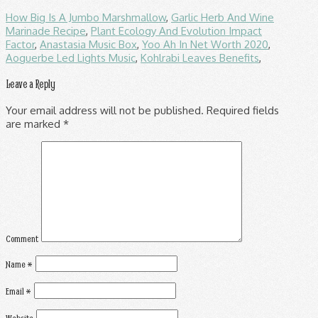
How Big Is A Jumbo Marshmallow
,
Garlic Herb And Wine
Marinade Recipe
,
Plant Ecology And Evolution Impact
Factor
,
Anastasia Music Box
,
Yoo Ah In Net Worth 2020
,
Aoguerbe Led Lights Music
,
Kohlrabi Leaves Benefits
,
Leave a Reply
Your email address will not be published.
Required fields
are marked
*
Comment
Name
*
Email
*
Website