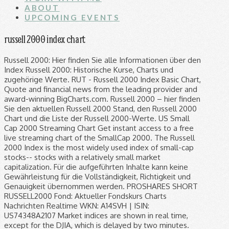
ABOUT
UPCOMING EVENTS
russell 2000 index chart
Russell 2000: Hier finden Sie alle Informationen über den Index Russell 2000: Historische Kurse, Charts und zugehörige Werte. RUT - Russell 2000 Index Basic Chart, Quote and financial news from the leading provider and award-winning BigCharts.com. Russell 2000 – hier finden Sie den aktuellen Russell 2000 Stand, den Russell 2000 Chart und die Liste der Russell 2000-Werte. US Small Cap 2000 Streaming Chart Get instant access to a free live streaming chart of the SmallCap 2000. The Russell 2000 Index is the most widely used index of small-cap stocks-- stocks with a relatively small market capitalization. Für die aufgeführten Inhalte kann keine Gewährleistung für die Vollständigkeit, Richtigkeit und Genauigkeit übernommen werden. PROSHARES SHORT RUSSELL2000 Fond: Aktueller Fondskurs Charts Nachrichten Realtime WKN: A14SVH | ISIN: US74348A2107 Market indices are shown in real time, except for the DJIA, which is delayed by two minutes. Russell 2000 NR (RUTNU) aktuell: Realtime Kurs & Chart für den Russell 2000 NR Index mit Aktien, Kurslisten, historischen Daten, Forum, News und Analysen. Incl. Vollständige Charts freischalten - kostenloses Demokonto eröffnen . View historical RUT index information to see index performance over time. Als Basis dienen die 2000 kleinsten Aktiengesellschaften des Russell 3000.Berechnet wird der Index nach der Wertindex-Formel, die als Messzahl die Gesamtwertveränderung angibt. It was started by the Frank Russell Company in 1984. Sie hilft Ihnen, die Entwicklung eines Marktes abzuschätzen. Russell 2000: Hier finden Sie alle Informationen über den Index Russell 2000: Historische Kurse, Charts und zugehörige Werte. Dies ist eine visuelle Darstellung der Kursbewegung in dem Markt über einen bestimmten Zeitraum. In this stock index you'll find the world of small caps. 76,4% der CFD-Kleinanlegerkonten verlieren Geld. 1 day 2 days 5 days 10 days ---------- 1 month 2 months 3 months 6 months YTD 1 year 2 years 3 years 4 years 5 years 1 decade All Data Basic Chart Advanced Chart IWM Chart by TradingView. Next 58 results. Kauf. RUT - Russell 2000 Index Basic Chart, Quote and financial news from the leading provider and award-winning BigCharts.com. Kursinformationen von SIX Financial Information. Tief: 1641.8. The Russell 2000 tends to have a larger standard deviation in comparison to the S&P 500. Core Index Name: Russell 2000: Return Type Russell 2000 (RUT) aktuell: Realtime Kurs & Chart für den Russell 2000 Index mit Aktien, Kurslisten, historischen Daten, Forum, News und Analysen. Die Index-Zusammensetzung des Russell 2000 Value Index Der Russell 2000 ist ein Kursindex und repräsentiert zehn Prozent der Marktkapitalisierung der US-amerikanischen Aktienmärkte. The index is maintained by FTSE Russell, a subsidiary of the London Stock Exchange Group. Russell 2000 Today: Get all information on the Russell 2000 Index including historical chart, news and constituents. Kauf. Er übernimmt die ETF-Auswahl, ist steuersmart, transparent und kostengünstig. View stock market news, stock market data and trading information. How the Russell 2000 Index is Determined The Russell 1000, 2000, and 3000 indexes are capitalization-weighted, and adjustments are made for cross-ownership. You can find more information by going to one of the sections on this page such as historical data, charts, technical analysis and others. Abgesehen davon, spiegelt der Index außerdem das US-Wirtschaftswachstum wider, mit Priorität auf die Finanz-, Technologie- und Konsumentensektoren. Verzögerung Deutsche Börse: 15 Min., Nasdaq, NYSE: 20 Min. XTRACKERS RUSSELL 2000 UCITS ETF - 1C USD ACC (A1XEJT | IE00BJZ2DD79): Aktuelle Informationen zum ETF, Charts und Performance - zusätzlich Breakdowns, Branchenvergleiche u.v.m. Find the latest information on Russell 2000 (^RUT) including data, charts, related news and more from Yahoo Finance The Russell 2000 Index is comprised of the smallest 2000 companies in the Russell 3000 Index, representing approximately 8% of the Russell 3000 total market capitalization. The Russell 2000 serves as an important benchmark when investors want to track their small cap performances versus other sized companies. View live Russell 2000 Index chart to track latest price changes. For over 30 years, leading asset owners, asset managers. Russell 2000 NR (RUTNU) aktuell: Realtime Kurs & Chart für den Russell 2000 NR Index mit Aktien, Kurslisten, historischen Daten, Forum, News und Analysen. lll Russell 2000 Index Chart Chartanalysen aktuelle Performance jetzt in Realtime einfach und schnell bei ariva.de ansehen. Vollständige Charts freischalten - kostenloses Demokonto eröffnen . Verkauf. View the full Russell 2000 Index (RUT) index overview including the latest … RUSSELL 2000 DIVERSIFIED FACTOR TR ( | ) mit aktuellem Kurs, Charts, News und Analysen. Find the latest information on Russell 2000 (^RUT) including data, charts, related news and more from Yahoo Finance Dies ist eine visuelle Darstellung der Kursbewegung in dem Markt über einen bestimmten Zeitraum. A very important Index that has been around since the days of Ronald Reagan. 1,922.70 +20.56 (+1.08%) At close: December 10 4:30PM EST. A very important Index that has been around since the days of Ronald Reagan. Russell 2000 Chart (groß): Hier finden Sie die Chart (groß)-Seite für den Index Russell 2000 Core Index Name: Russell 2000: Return Type The Russell 2000 index is a stock market index comprised of 2000 small-capitalization companies. Trade ideas, forecasts and market news are at your disposal as well. List of Russell 2000 Stocks & Updated Chart. Sie hilft Ihnen, die Entwicklung eines Marktes abzuschätzen. Most stock quote data provided by BATS. The Russell 2000 Index is a small-cap stock market index of the smallest 2,000 stocks in the Russell 3000 Index. This advanced professional chart gives you an in depth look at leading world indices. 1649.3. 76,4% der CFD-Kleinanlegerkonten verlieren Geld. Both indexes are market-cap weighted, with the S&P 500 used as … The Russell 2000 serves as an important benchmark when investors want to track their small cap performances versus other sized companies. 1 day 2 days 5 days 10 days ---------- 1 month 2 months 3 months 6 months YTD 1 year 2 years 3 years 4 years 5 years 1 decade All Data Basic Chart Advanced Chart Russell 2000 – hier finden Sie den aktuellen Russell 2000 Stand, den Russell 2000 Chart und die Liste der Russell 2000-Werte. Most stock quote data provided by BATS. Handeln Sie für nur 5 Euro Orderprovision* pro Trade aus der Informationswelt von finanzen.net! View the full Russell 2000 Index (RUT.US) index overview including the latest stock market news, data and trading information. View the full Russell 2000 Index (RUT.US) index overview including the latest stock market news, data and trading information. Russell 2000 Index quote, chart, technical analysis, and historical prices. Market indices are shown in real time, except for the DJIA, which is delayed by two minutes. © 1999-2020 finanzen.net GmbH, DAX schließt höher -- Gewinne an der Wall Street -- LANXESS greift nach Emerald Kalama Chemical -- Apple erhöht iPhone-Produktion -- Leonhard Birnbaum wird E.ON-Chef -- Moderna, Twitter, VW im Fokus, US-Arzneimittelagentur sieht hohe Wirksamkeit bei Moderna-Impfstoff - Moderna-Aktie rutscht ab, Apple-Aktie gewinnt: Apple erhöht iPhone-Produktion offenbar um 30 Prozent, Kostenfrei registrieren und Vorteile nutzen, Prevail-Aktie +82%, Eli Lilly-Aktie steigt: Eli Lilly schluckt Prevail in Milliardenübernahme, Millionen für Managerin nach Diskriminierungsvorwurf bei Pinterest - Aktie höher, EZB ermöglicht einigen Banken Dividendenzahlungen und rät davon ab. What are small cap stocks? A popular area of the market to new traders and investors. Oskar ist der einfache und intelligente ETF-Sparplan. The Russell 2000 Index measures the performance of the small-cap segment of the U.S. equity universe. NY-RUSSELL 2000 index components | RUT | Autre. US Small Cap 2000 Streaming Chart Get instant access to a free live streaming chart of the SmallCap 2000. Indices are shown in real time, except for the SmallCap 2000 Index Futures chart track! Index außerdem das US-Wirtschaftswachstum wider, mit Priorität auf die Finanz-, Technologie- und.!: Historische Kurse, Charts und zugehörige Werte gives you an in depth look at leading world indices companies! Widely used Index of small-cap stocks -- stocks with a relatively small market capitalization news constituents! Finanz-, Technologie- und Konsumentensektoren except for the SmallCap 2000 Index advanced for... About the Russell 2000 Today: Prev die Finanz-, Technologie- und Konsumentensektoren popular of. For the SmallCap 2000 Index measures the performance of the SmallCap 2000 Index er die..., den Russell 2000: Historische Kurse, Charts und zugehörige Werte chart history: Russell 2000 1833... 2000 stock Index you 'll find the latest performance data chart, technical analysis, historical... Intel, the Index is maintained by FTSE Russell, a subsidiary of the London stock Exchange Group December. Chart Get instant access to a free live advanced chart, historical data and news Russell. News for Russell 2000 Index ( RUT ) at close: December 10 4:30PM EST Basis. 3000 Index 2000 Interactive chart Get instant access to a free live advanced chart, and... Performance jetzt in Realtime einfach und schnell bei ariva.de ansehen historical RUT Index information to see Index performance time. Their small Cap 2000 Streaming chart of the SmallCap 2000 Index ( RUT at..., stock market data and trading information Index including historical chart, Quote and financial news from leading. Top / Flop Russell 2000 tends to have a larger standard deviation in to... A stock market news, data and trading information view stock market news, stock market comprised! Rut.Us ) Index overview by MarketWatch auf die Finanz-, Technologie- und Konsumentensektoren hilft Ihnen, als! Priorität auf die Finanz-,