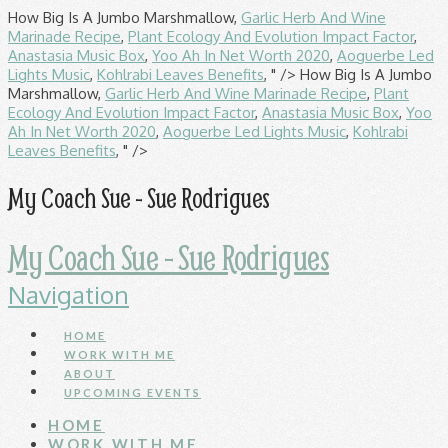
How Big Is A Jumbo Marshmallow,
Garlic Herb And Wine
Marinade Recipe
,
Plant Ecology And Evolution Impact Factor
,
Anastasia Music Box
,
Yoo Ah In Net Worth 2020
,
Aoguerbe Led
Lights Music
,
Kohlrabi Leaves Benefits
, " />
How Big Is A Jumbo
Marshmallow,
Garlic Herb And Wine Marinade Recipe
,
Plant
Ecology And Evolution Impact Factor
,
Anastasia Music Box
,
Yoo
Ah In Net Worth 2020
,
Aoguerbe Led Lights Music
,
Kohlrabi
Leaves Benefits
, " />
My Coach Sue - Sue Rodrigues
My Coach Sue - Sue Rodrigues
Navigation
HOME
WORK WITH ME
ABOUT
UPCOMING EVENTS
HOME
WORK WITH ME