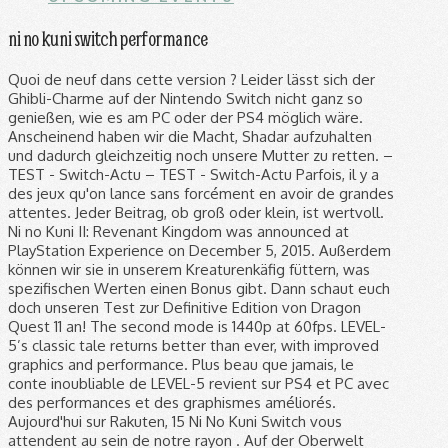
ni no kuni switch performance
Quoi de neuf dans cette version ? Leider lässt sich der Ghibli-Charme auf der Nintendo Switch nicht ganz so genießen, wie es am PC oder der PS4 möglich wäre. Anscheinend haben wir die Macht, Shadar aufzuhalten und dadurch gleichzeitig noch unsere Mutter zu retten. – TEST - Switch-Actu – TEST - Switch-Actu Parfois, il y a des jeux qu'on lance sans forcément en avoir de grandes attentes. Jeder Beitrag, ob groß oder klein, ist wertvoll. Ni no Kuni II: Revenant Kingdom was announced at PlayStation Experience on December 5, 2015. Außerdem können wir sie in unserem Kreaturenkäfig füttern, was spezifischen Werten einen Bonus gibt. Dann schaut euch doch unseren Test zur Definitive Edition von Dragon Quest 11 an! The second mode is 1440p at 60fps. LEVEL-5’s classic tale returns better than ever, with improved graphics and performance. Plus beau que jamais, le conte inoubliable de LEVEL-5 revient sur PS4 et PC avec des performances et des graphismes améliorés. Aujourd'hui sur Rakuten, 15 Ni No Kuni Switch vous attendent au sein de notre rayon . Auf der Oberwelt bewegen wir uns auf einer hübsch gestalteten Landschaft in der Vogelperspektive. Ni no Kuni: Der Fluch der weißen Königin wurde in Zusammenarbeit mit Studio Ghibli geschaffen, welches die meisten wohl durch Filme wie "Mein Nachbar Totoro" oder "Chihiros Reise ins Zauberland" kennen. Ni no Kuni: wrath of the white Witch combines beautiful animated visuals, masterful storytelling, and a sweeping score to create an epic role-playing adventure like no other. ". LEVEL-5’s classic tale returns better than ever, with improved graphics and performance. Jede unserer Figuren kann drei Vertraute ausgerüstet haben. Quelle: PC Games Quelle: PC Games Nintendo-Enthusiasten müssen sich mit einem simplen Port der PS3-Version von 2011 abfinden. 1. share. Ni no Kuni is one of the rare JRPGs to offer two visual options on PS4 Pro. Quelle: PC Games Bislang haben wir diese Seite über Werbung finanziert und möglichst frei von Clickbaits oder Bezahl-Artikeln gehalten, doch seit COVID-19 wird das zunehmend schwieriger. Game Trailer Does Ni no Kuni Wrath of the White Witch Remastered have Co-op or Multiplayer? Ni no Kuni PS4 vs Nintendo Switch graphics. Unsere Party-Mitglieder schicken selten ihre am besten geeigneten Verbündeten in die Schlachten und auch Zauber werden von unseren computergesteuerten Freunden wie Mangelware behandelt. After being overthrown in a coup, the young king Evan sets out on an extraordinary quest to found a new kingdom, unite his world and protect its inhabitants from the dark forces that threaten them. Angesichts der verbesserten Grafik und Performance sollte also jeder, der die Möglichkeit besitzt, zur PC- respektive PS4-Version des Spiels greifen. LEVEL-5’s classic tale comes to Nintendo Switch™ for the first time. While developer Level-5 … The game was released for the Nintendo Switch on September 20, 2019. Ein JRPG in Zusammenarbeit mit den talentierten Köpfen von Studio Ghibli. 11 comments . Originally birthed on the Nintendo DS as a Japanese exclusive, it made the leap to PlayStation 3 … How is the performance of Ni No Kuni: Wrath of the White Witch on Switch? Is it a good port? I have about 7 hours in and I had one crash after using the Gateway spell at around that the 5 hour mark. The second mode is 1440p at 60fps. Question I've been looking online and getting mixed results regarding how well it runs, especially in handheld mode, so I figured it would be best to ask someone who's played it here before dropping 40 bucks on the game. Join him on an unforgettable adventure which blurs the line between animated feature film and video game. save. On my German Switch it is set to German subtitles and can‘t be changed to English or 日本語 in the menu. I'm thinking about picking up Ni No Kuni on the Switch and was wondering what people thought of that version? Ni no Kuni Wrath of the White Witch Remastered Free Download PC Game Cracked in Direct Link and Torrent. Doch nicht nur Nintendo-Fans blasen bei Ni no Kuni Trübsal. The game runs perfectly. Ob der Titel etwa acht Jahre nachdem Ur-Release noch überzeugen kann? I encountered none of the glitches Nintendo enthusiast encountered. Report Save. Ni no Kuni. Mehr dazu in unserer. Joe Hisaishi’s phenomenal soundtrack bleeds into every moment, making Ni No Kuni a treat for both the eyes and ears. Ni no Kuni: Wrath of the White Witch Remastered will be 60fps on PS4. Zumindest, wenn man eine Playstation 4 oder einen PC besitzt. LEVEL-5’s classic tale comes to Nintendo Switch for the first time. Ni no Kuni: Wrath of the White Witch Remastered frame rate. Constantly switching between characters during regular battles wasn’t something I found to be as enjoyable as doing it for boss fights, but not doing so resulted in low MP. Ni no Kuni II: Revenant Kingdom was announced at PlayStation Experience on December 5, 2015. Suivez Oliver dans son voyage vers un autre monde dans Ni no Kuni : La Vengeance de la sorcière céleste, sur Nintendo Switch. Other than that, I'm looking coming back to this game! Wir verfügen über Aktionen wie Angriff, Verteidigen und Fähigkeiten. A remastered version, featuring enhanced graphical capabilities, will be released for Microsoft Windows and PlayStation 4 on the same day. Et cela, aussi bien du côté du neuf que des produits Ni No Kuni Switch occasion. „Ni no Kuni ist immer noch ein großartiges Rollenspiel, jedoch sollte man zur PC- oder der PS4-Fassung greifen.“. Ni no Kuni: Wrath of the White Witch, a heart-warming tale of a young boy named Oliver, who embarks on a journey into a parallel world in an attempt to bring his mother back from the dead. Ne manquez pas de découvrir toute l’étendue de notre offre à prix cassé. Wir bereisen also die riesige, wunderschöne Spielwelt, erlernen mächtige Zauber und sammeln Verbündete in unserem Kampf gegen das Böse. Alle Leser bekommen bei uns täglich kostenlos News, Artikel, Guides, Videos und Podcasts zu ihren Lieblingsspielen. Join Oliver as he embarks on an adventure through a world inhabited by new friends and ferocious foes alike in the hopes of bringing back his mother after a tragic incident. Ni no Kuni: Wrath of the White Witch Journey back to the other world in Ni no Kuni: Wrath of the White Witch. Danke! best. Thanks for the feedback. Quelle: PC Games Habt ihr noch nicht genug von Rollenspielen? For Ni no Kuni: Wrath of the White Witch on the PlayStation 3, a GameFAQs Q&A question titled "How do I get allies to defend in combat? Ni no Kuni ist visuell, Gameplay- und Story-technisch prinzipiell nämlich ein wahrer Genuss für Freunde des JRPG- und Rollenspielgenres. A Beloved Adventure. In Gefechten können wir zwischen den Hauptfiguren und den drei ausgerüsteten Vertrauten wechseln. Ni no Kuni: Wrath of the White Witch will be 30fps docked and handheld on Nintendo Switch according to Bandai Namco. level 1. Der Test zeigt's! (*) Affiliate-Links haben wir mit einem Sternchen gekennzeichnet. Da stellt sich natürlich die Frage, ob sich die Switch-Version ohne verbesserte Grafik oder anderen Schnickschnack überhaupt lohnt, oder man doch zur verbesserten PS4- respektive PC-Version greifen sollte. All-Star production - LEVEL-5's mastery of the RPG genre is combined with studio ghibli's world-class animation and music composed by the … Ni no Kuni: Wrath of the White Witch Remastered frame rate. 1. share. unserer Gesellen ist nämlich ziemlich durchwachsen, strategisches Vorgehen ist kaum möglich. I saw that Ni No Kuni was only $15 on Switch eShop right now. 5 hours in and the game is smooth and I think is the best looking game in portable. Ni no Kuni : La Vengeance de la Sorcière Céleste met un point d'honneur à s'inspirer d'une longue tradition de jeux de rôle japonais, afin de conforter ses visiteurs dans un double monde imaginaire où ils retrouveront beaucoup de leurs repères, préférant trop souvent le terrain connu à la terre inconnue. My purchasing decision lies in your hands. Ni no Kuni PS4 vs Nintendo Switch graphics. Zwei weitere Recken schließen sich im Verlauf von Ni no Kuni unserer Reise an. Damit werden personenbezogene Daten an Drittplattformen übermittelt. The first is a true 4K mode at 30fps which looks stunning. It does. Bump, anyone else confirm it runs smoothly? Ni no Kuni: Wrath of the White Witch Remastered (Multi-Language) * REMASTERED VISUALS - Improved graphics and performance * ALL-STAR PRODUCTION - LEVEL-5's mastery of the RPG genre is combined with Studio Ghibi's world-class animation and music composed by the renowned Joe Hisaishi * CAPTIVATING STORY - A charming yet tragic tale unfolds through the use of animation storyboarded … Möchtest du diese Seite als Startseite festlegen? If you’re playing on a PS4 Pro with a 1080p display, go with the 1440p mode for the performance boost. Eh bien pour la version Nintendo Switch, pas grand chose, puisque c’est juste un portage de la version PS3. Tröpfchen - durch seinen großartigen walisischen Dialekt übrigens der Hauptgrund, die englische Synchronisation zu verwenden - wurde von dem bösartigen Dschinn Shadar als Plüschversion in unsere Welt verfrachtet. hide. I had similar issues, however it was due to the read speed of the hard-drive that Ni no kuni was sat on. Ni no Kuni Wrath of the White Witch Remastered – Journey back to the other world in Ni no Kuni: Wrath of the White Witch™ Remastered. Stable 30fps all the way. by Howard Grossman | Jan 22, ... Ni no Kuni: Wrath of the White Witch - [Switch Digital Code] ESRB Rating: Everyone 10+ | Sep 20, 2019 | by BANDAI NAMCO Entertainment. Budgets, auf die wir leider angewiesen sind, wenn wir PC Games auch in Zukunft in gewohnter Form kostenlos anbieten wollen. Ordentliches Haushalten ist also unabdingbar - im JRPG-Genre nicht unbedingt ein weit verbreiteter Umstand! Performance is great in the first hour. ALL RIGHTS RESERVED. Besitzt man jedoch ausschließlich eine Nintendo-Switch, wird man den fehlenden Anpassungen zum Trotz auch