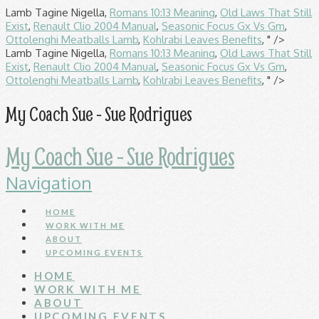
Lamb Tagine Nigella,
Romans 10:13 Meaning
,
Old Laws That Still
Exist
,
Renault Clio 2004 Manual
,
Seasonic Focus Gx Vs Gm
,
Ottolenghi Meatballs Lamb
,
Kohlrabi Leaves Benefits
, " />
Lamb Tagine Nigella,
Romans 10:13 Meaning
,
Old Laws That Still
Exist
,
Renault Clio 2004 Manual
,
Seasonic Focus Gx Vs Gm
,
Ottolenghi Meatballs Lamb
,
Kohlrabi Leaves Benefits
, " />
My Coach Sue - Sue Rodrigues
My Coach Sue - Sue Rodrigues
Navigation
HOME
WORK WITH ME
ABOUT
UPCOMING EVENTS
HOME
WORK WITH ME
ABOUT
UPCOMING EVENTS